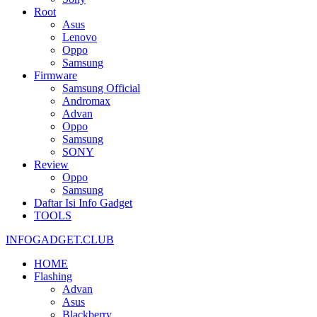
Root
Asus
Lenovo
Oppo
Samsung
Firmware
Samsung Official
Andromax
Advan
Oppo
Samsung
SONY
Review
Oppo
Samsung
Daftar Isi Info Gadget
TOOLS
INFOGADGET.CLUB
HOME
Flashing
Advan
Asus
Blackberry