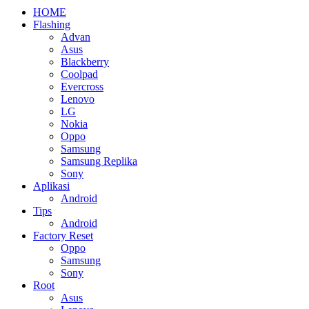
HOME
Flashing
Advan
Asus
Blackberry
Coolpad
Evercross
Lenovo
LG
Nokia
Oppo
Samsung
Samsung Replika
Sony
Aplikasi
Android
Tips
Android
Factory Reset
Oppo
Samsung
Sony
Root
Asus