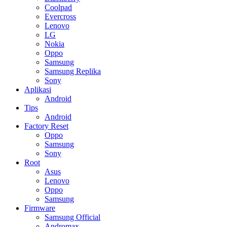
Coolpad
Evercross
Lenovo
LG
Nokia
Oppo
Samsung
Samsung Replika
Sony
Aplikasi
Android
Tips
Android
Factory Reset
Oppo
Samsung
Sony
Root
Asus
Lenovo
Oppo
Samsung
Firmware
Samsung Official
Andromax