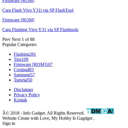
Firmware [ROM]
Cara Flash Vivo Y31i via SP FlashTool
Firmware [ROM]
Cara Flashing Vivo Y31 via SP Flashtools
Prev
Next
1 of 88
Popular Categories
Flashing
281
Tips
109
Firmware [ROM]
107
Coolpad
83
Samsung
57
Tutorial
50
Disclaimer
Privacy Policy
Kontak
Â© 2018 - Info Gadget. All Rights Reserved.
Website Create with Love, My Hobby Is Gagdget .
Sign in