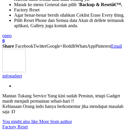
Masuk ke menu General dan pilih ‘
Backup & Resetâ€™.
Factory Reset
Agar benar-benar bersih silahkan Ceklist Erase Every thing.
Pilih Reset Phone dan Semua data Akan di dellete termasuk
aplikasi, Gallery juga kontak anda.
oppo
0
Share
Facebook
Twitter
Google+
ReddIt
WhatsApp
Pinterest
Email
infogadget
Mantan Tukang Service Yang kini sudah Pensiun, tetapi Gadget
masih menjadi permainan sehari-hari !!
Kebiasaan Orang indo hanya berkomentar jika mendapat masalah
saja :D
You might also like
More from author
Factory Reset