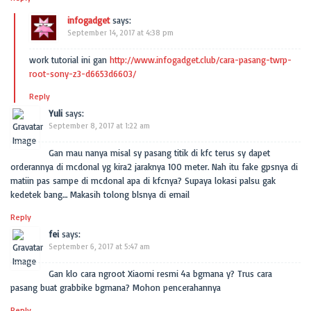
infogadget
says:
September 14, 2017 at 4:38 pm
work tutorial ini gan
http://www.infogadget.club/cara-pasang-twrp-
root-sony-z3-d6653d6603/
Reply
Yuli
says:
September 8, 2017 at 1:22 am
Gan mau nanya misal sy pasang titik di kfc terus sy dapet
orderannya di mcdonal yg kira2 jaraknya 100 meter. Nah itu fake gpsnya di
matiin pas sampe di mcdonal apa di kfcnya? Supaya lokasi palsu gak
kedetek bang… Makasih tolong blsnya di email
Reply
fei
says:
September 6, 2017 at 5:47 am
Gan klo cara ngroot Xiaomi resmi 4a bgmana y? Trus cara
pasang buat grabbike bgmana? Mohon pencerahannya
Reply