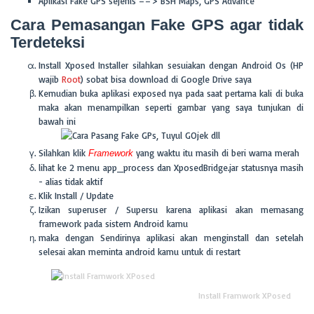
Aplikasi Fake GPS sejenis ==> BSH Maps, GPS Advance
Cara Pemasangan Fake GPS agar tidak
Terdeteksi
Install Xposed Installer silahkan sesuiakan dengan Android Os (HP
wajib
Root
) sobat bisa download di Google Drive saya
Kemudian buka aplikasi exposed nya pada saat pertama kali di buka
maka akan menampilkan seperti gambar yang saya tunjukan di
bawah ini
Silahkan klik
yang waktu itu masih di beri warna merah
Framework
lihat ke 2 menu app_process dan XposedBridge.jar statusnya masih
- alias tidak aktif
Klik Install / Update
Izikan superuser / Supersu karena aplikasi akan memasang
framework pada sistem Android kamu
maka dengan Sendirinya aplikasi akan menginstall dan setelah
selesai akan meminta android kamu untuk di restart
Install Framwork XPosed