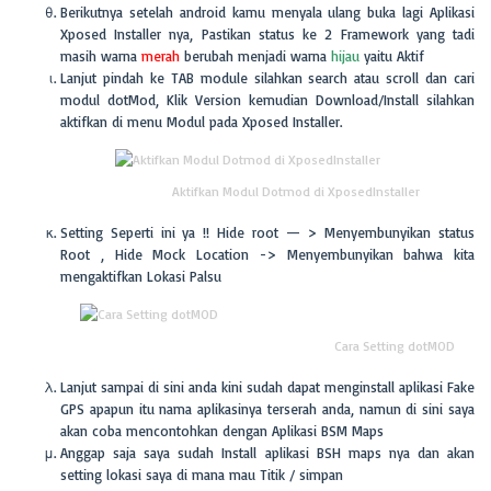
Berikutnya setelah android kamu menyala ulang buka lagi Aplikasi
Xposed Installer nya, Pastikan status ke 2 Framework yang tadi
masih warna
merah
berubah menjadi warna
hijau
yaitu Aktif
Lanjut pindah ke TAB module silahkan search atau scroll dan cari
modul dotMod, Klik Version kemudian Download/Install silahkan
aktifkan di menu Modul pada Xposed Installer.
Aktifkan Modul Dotmod di XposedInstaller
Setting Seperti ini ya !! Hide root — > Menyembunyikan status
Root , Hide Mock Location -> Menyembunyikan bahwa kita
mengaktifkan Lokasi Palsu
Cara Setting dotMOD
Lanjut sampai di sini anda kini sudah dapat menginstall aplikasi Fake
GPS apapun itu nama aplikasinya terserah anda, namun di sini saya
akan coba mencontohkan dengan Aplikasi BSM Maps
Anggap saja saya sudah Install aplikasi BSH maps nya dan akan
setting lokasi saya di mana mau Titik / simpan