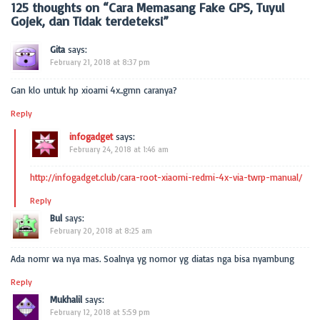
125 thoughts on “
Cara Memasang Fake GPS, Tuyul
Gojek, dan Tidak terdeteksi
”
Gita
says:
February 21, 2018 at 8:37 pm
Gan klo untuk hp xioami 4x..gmn caranya?
Reply
infogadget
says:
February 24, 2018 at 1:46 am
http://infogadget.club/cara-root-xiaomi-redmi-4x-via-twrp-manual/
Reply
Bul
says:
February 20, 2018 at 8:25 am
Ada nomr wa nya mas. Soalnya yg nomor yg diatas nga bisa nyambung
Reply
Mukhalil
says:
February 12, 2018 at 5:59 pm