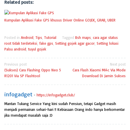
Related posts:
Kumpulan Aplikasi Fake GPS khusus Driver Online GOJEK, GRAB, UBER
Posted in
Android
,
Tips
,
Tutorial
Tagged
Bsh maps
,
cara agar status
root tidak terdeteksi
,
fake gps
,
Setting gojek agar gacor
,
Setting lokasi
Palsu android
,
tuyul gojek
Previous post
Next post
(Sukses) Cara Flashing Oppo Neo 5
Cara Flash Xiaomi Mi4c Via Mode
R1201 Via SP Flashtool
Download Di Jamin Sukses
infogadget
-
https://infogadget.club/
Mantan Tukang Service Yang kini sudah Pensiun, tetapi Gadget masih
menjadi permainan sehari-hari !! Kebiasaan Orang indo hanya berkomentar
jika mendapat masalah saja :D