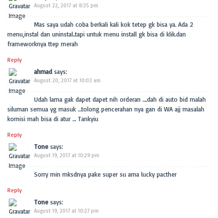
August 22, 2017 at 8:35 pm
Mas saya udah coba berkali kali kok tetep gk bisa ya. Ada 2
menu,instal dan uninstal..tapi untuk menu install gk bisa di klik.dan
frameworknya ttep merah
Reply
ahmad
says:
August 20, 2017 at 10:02 am
Udah lama gak dapet dapet nih orderan ….dah di auto bid malah
siluman semua yg masuk …tolong pencerahan nya gan di WA ajj masalah
komisi mah bisa di atur … Tankyiu
Reply
Tone
says:
August 19, 2017 at 10:29 pm
Sorry min mksdnya pake super su ama lucky pacther
Reply
Tone
says:
August 19, 2017 at 10:27 pm