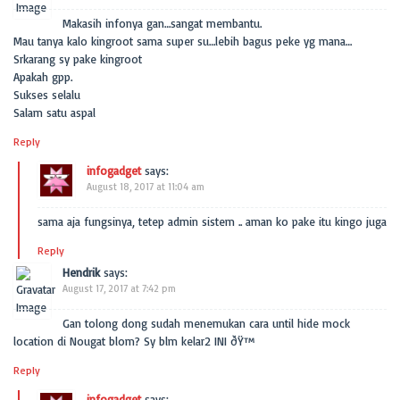
Makasih infonya gan…sangat membantu.
Mau tanya kalo kingroot sama super su…lebih bagus peke yg mana…
Srkarang sy pake kingroot
Apakah gpp.
Sukses selalu
Salam satu aspal
Reply
infogadget
says:
August 18, 2017 at 11:04 am
sama aja fungsinya, tetep admin sistem .. aman ko pake itu kingo juga
Reply
Hendrik
says:
August 17, 2017 at 7:42 pm
Gan tolong dong sudah menemukan cara until hide mock
location di Nougat blom? Sy blm kelar2 INI ðŸ™
Reply
infogadget
says: