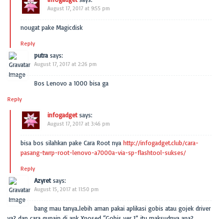
August 17, 2017 at 9:55 pm
nougat pake Magicdisk
Reply
putra
says:
August 17, 2017 at 2:26 pm
Bos Lenovo a 1000 bisa ga
Reply
infogadget
says:
August 17, 2017 at 3:46 pm
bisa bos silahkan pake Cara Root nya
http://infogadget.club/cara-
pasang-twrp-root-lenovo-a7000a-via-sp-flashtool-sukses/
Reply
Azyret
says:
August 15, 2017 at 11:50 pm
bang mau tanya..lebih aman pakai aplikasi gobis atau gojek driver
ya?..dan cara gunain di apk Xposed “Gobis ver 1” itu maksudnya apa?