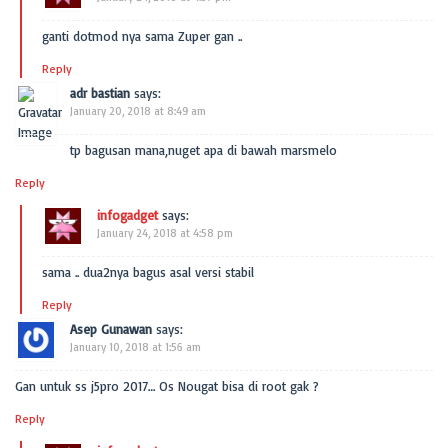
ganti dotmod nya sama Zuper gan ..
Reply
adr bastian
says:
January 20, 2018 at 8:49 am
tp bagusan mana,nuget apa di bawah marsmelo
Reply
infogadget
says:
January 24, 2018 at 4:58 pm
sama .. dua2nya bagus asal versi stabil
Reply
Asep Gunawan
says:
January 10, 2018 at 1:56 am
Gan untuk ss j5pro 2017… Os Nougat bisa di root gak ?
Reply