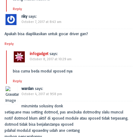
Reply
riky
says:
October 7, 2017 at 8:43 am
Apakah bisa diaplikasikan untuk gocar driver gan?
Reply
infogadget
says:
October 8, 2017 at 10:29 am
bisa cuma beda modul xposed nya
Reply
wardan
says:
October 4, 2017 at 9:58 pm
min.minta solusiny donk
setiap.ane mau setting dotmod, pas ane.buka dotmodny slalu muncul
notif dotmod blum aktif di xposed module atau xposed tidak terpasang.
dotmod tidak bisa berjalan.tanpa xposed
pdahal modul.d xpoaedny udah ane centang
mohon pencerahanny