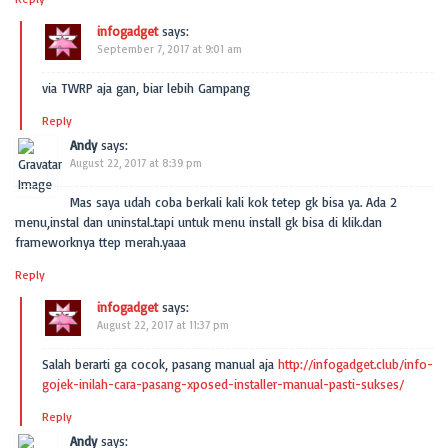
infogadget
says:
September 7, 2017 at 9:01 am
via TWRP aja gan, biar lebih Gampang
Reply
Andy
says:
August 22, 2017 at 8:39 pm
Mas saya udah coba berkali kali kok tetep gk bisa ya. Ada 2
menu,instal dan uninstal..tapi untuk menu install gk bisa di klik.dan
frameworknya ttep merah.yaaa
Reply
infogadget
says:
August 22, 2017 at 11:37 pm
Salah berarti ga cocok, pasang manual aja
http://infogadget.club/info-
gojek-inilah-cara-pasang-xposed-installer-manual-pasti-sukses/
Reply
Andy
says: