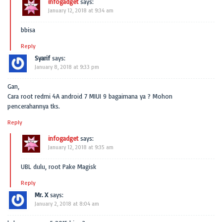
infogadget
says:
January 12, 2018 at 9:34 am
bbisa
Reply
Syarif
says:
January 8, 2018 at 9:33 pm
Gan,
Cara root redmi 4A android 7 MIUI 9 bagaimana ya ? Mohon
pencerahannya tks.
Reply
infogadget
says:
January 12, 2018 at 9:35 am
UBL dulu, root Pake Magisk
Reply
Mr. X
says:
January 2, 2018 at 8:04 am