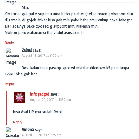
Min.
Klo misal gak pake supersu ama lucky pacther (bekas maen pokemon dlu)
di terapin di gojek driver bisa gak min pake bsh? atau cukup pake fakegps
aja? soalnya pake xposed g support min. Makasih min.
Mohon pencerahananya (hp zadul asus zen 5)
Reply
Zainal
says:
August 18, 2017 at 6:02 pm
Bos…kalau mau pasang xposed instaler dilenovo k5 plus tanpa
TWRP bisa gak bos
Reply
infogadget
says:
August 24, 2017 at 11:32 am
bisa Asal HP nya sudah Root.
Reply
Amonx
says:
August 18, 2017 at 7:25 am