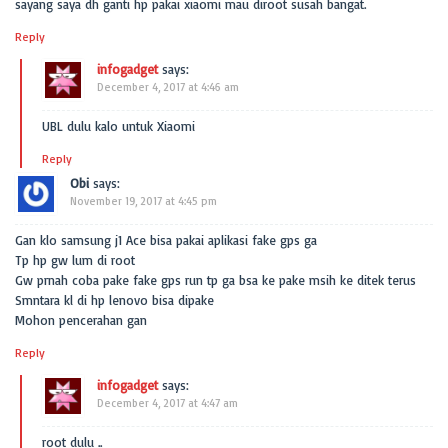
sayang saya dh ganti hp pakai xiaomi mau diroot susah bangat.
Reply
infogadget
says:
December 4, 2017 at 4:46 am
UBL dulu kalo untuk Xiaomi
Reply
Obi
says:
November 19, 2017 at 4:45 pm
Gan klo samsung j1 Ace bisa pakai aplikasi fake gps ga
Tp hp gw lum di root
Gw prnah coba pake fake gps run tp ga bsa ke pake msih ke ditek terus
Smntara kl di hp lenovo bisa dipake
Mohon pencerahan gan
Reply
infogadget
says:
December 4, 2017 at 4:47 am
root dulu ..