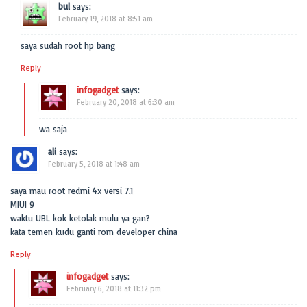
bul
says:
February 19, 2018 at 8:51 am
saya sudah root hp bang
Reply
infogadget
says:
February 20, 2018 at 6:30 am
wa saja
ali
says:
February 5, 2018 at 1:48 am
saya mau root redmi 4x versi 7.1
MIUI 9
waktu UBL kok ketolak mulu ya gan?
kata temen kudu ganti rom developer china
Reply
infogadget
says:
February 6, 2018 at 11:32 pm