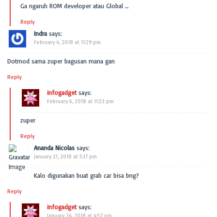
Ga ngaruh ROM developer atau Global …
Reply
Indra
says:
February 4, 2018 at 11:29 pm
Dotmod sama zuper bagusan mana gan
Reply
infogadget
says:
February 6, 2018 at 11:33 pm
zuper
Reply
Ananda Nicolas
says:
January 21, 2018 at 5:17 pm
Kalo digunakan buat grab car bisa bng?
Reply
infogadget
says:
January 24, 2018 at 4:57 pm