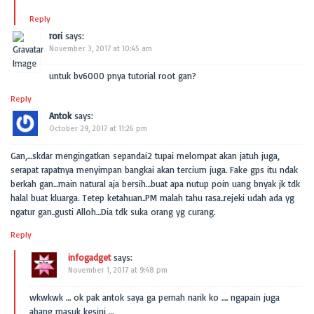
Reply
rori
says:
November 3, 2017 at 10:45 am
untuk bv6000 pnya tutorial root gan?
Reply
Antok
says:
October 29, 2017 at 11:26 pm
Gan,…skdar mengingatkan sepandai2 tupai melompat akan jatuh juga,
serapat rapatnya menyimpan bangkai akan tercium juga. Fake gps itu ndak
berkah gan…main natural aja bersih…buat apa nutup poin uang bnyak jk tdk
halal buat kluarga. Tetep ketahuan..PM malah tahu rasa..rejeki udah ada yg
ngatur gan..gusti Alloh…Dia tdk suka orang yg curang.
Reply
infogadget
says:
November 1, 2017 at 9:48 pm
wkwkwk … ok pak antok saya ga pernah narik ko …. ngapain juga
abang masuk kesini …