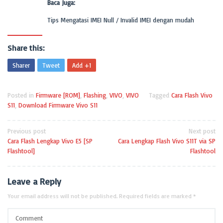
Baca Juga:
Tips Mengatasi IMEI Null / Invalid IMEI dengan mudah
Share this:
Sharer
Tweet
Add +1
Posted in
Firmware [ROM]
,
Flashing
,
VIVO
,
VIVO
Tagged
Cara Flash Vivo
S11
,
Download Firmware Vivo S11
Previous post
Next post
Cara Flash Lengkap Vivo E5 [SP
Cara Lengkap Flash Vivo S11T via SP
Flashtool]
Flashtool
Leave a Reply
Your email address will not be published.
Required fields are marked
*