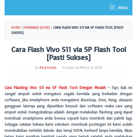
MENU
HOME
/
FIRMWARE [ROM]
/
CARA FLASH VIVO S11 VIA SP FLASH TOOL [PASTI
SUKSES]
Cara Flash Vivo S11 via SP Flash Tool
[Pasti Sukses]
By
Red Devils
Posted on
March 14, 2018
Cara Flashing Vivo S11 via SP Flash Tool Dengan Mudah
-
Tips kali ini
sangat ampuh untuk mengatasi segala kendala yang berkaitan dengan
software, jika smartphone anda mengalami
Bootloop, Error, Hang,
ataupun
gangguan lainnya yang dipastikan berasal dari software maka cara yang
ampuh untuk mengobatinya adalah dengan melakukan flashing yang dapat
membuat smartphone anda berasa seperti baru membeli dari pabrik lagi.
Sebagai catatan bahwa kami sebelum membuat postingan ini kami sudah
membuktikan terlebih dahulu dan teruji 100% berhasil tanpa kendala. Akan
tetapi kami ingatkan kembali segala yang terjadi setelah anda melakukan