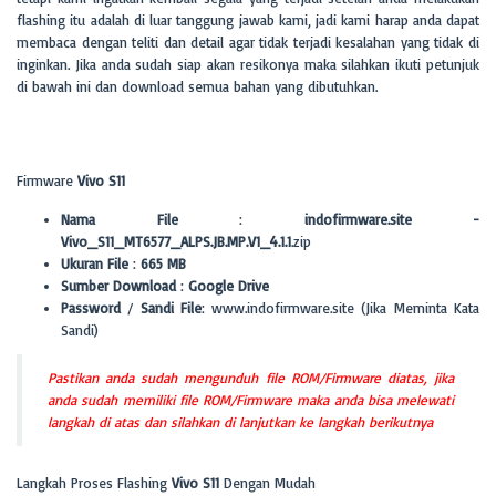
flashing itu adalah di luar tanggung jawab kami, jadi kami harap anda dapat
membaca dengan teliti dan detail agar tidak terjadi kesalahan yang tidak di
inginkan. Jika anda sudah siap akan resikonya maka silahkan ikuti petunjuk
di bawah ini dan download semua bahan yang dibutuhkan.
Firmware
Vivo S11
Nama File
:
indofirmware.site -
Vivo_S11_MT6577_ALPS.JB.MP.V1_4.1.1
.zip
Ukuran File
:
665 MB
Sumber Download
:
Google Drive
Password
/
Sandi File
: www.indofirmware.site (Jika Meminta Kata
Sandi)
Pastikan anda sudah mengunduh file ROM/Firmware diatas, jika
anda sudah memiliki file ROM/Firmware maka anda bisa melewati
langkah di atas dan silahkan di lanjutkan ke langkah berikutnya
Langkah Proses Flashing
Vivo S11
Dengan Mudah