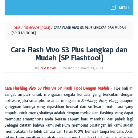
MENU
HOME
/
FIRMWARE [ROM]
/
CARA FLASH VIVO S3 PLUS LENGKAP DAN MUDAH
[SP FLASHTOOL]
Cara Flash Vivo S3 Plus Lengkap dan
Mudah [SP Flashtool]
By
Red Devils
Posted on
March 18, 2018
Cara Flashing Vivo S3 Plus via SP Flash Tool Dengan Mudah -
Tips kali ini
sangat ampuh untuk mengatasi segala kendala yang berkaitan dengan
software, jika smartphone anda mengalami
Bootloop, Error, Hang,
ataupun
gangguan lainnya yang dipastikan berasal dari software maka cara yang
ampuh untuk mengobatinya adalah dengan melakukan flashing yang dapat
membuat smartphone anda berasa seperti baru membeli dari pabrik lagi.
Sebagai catatan bahwa kami sebelum membuat postingan ini kami sudah
membuktikan terlebih dahulu dan teruji 100% berhasil tanpa kendala. Akan
tetapi kami ingatkan kembali segala yang terjadi setelah anda melakukan