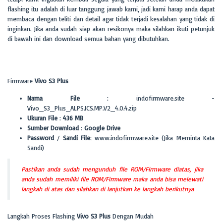
flashing itu adalah di luar tanggung jawab kami, jadi kami harap anda dapat
membaca dengan teliti dan detail agar tidak terjadi kesalahan yang tidak di
inginkan. Jika anda sudah siap akan resikonya maka silahkan ikuti petunjuk
di bawah ini dan download semua bahan yang dibutuhkan.
Firmware
Vivo S3 Plus
Nama File
: indofirmware.site -
Vivo_S3_Plus_ALPS.ICS.MP.V2_4.0.4.zip
Ukuran File
:
436 MB
Sumber Download
:
Google Drive
Password
/
Sandi File
: www.indofirmware.site (Jika Meminta Kata
Sandi)
Pastikan anda sudah mengunduh file ROM/Firmware diatas, jika
anda sudah memiliki file ROM/Firmware maka anda bisa melewati
langkah di atas dan silahkan di lanjutkan ke langkah berikutnya
Langkah Proses Flashing
Vivo S3 Plus
Dengan Mudah