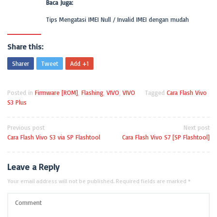
Baca Juga:
Tips Mengatasi IMEI Null / Invalid IMEI dengan mudah
Share this:
Sharer
Tweet
Add +1
Posted in
Firmware [ROM]
,
Flashing
,
VIVO
,
VIVO
Tagged
Cara Flash Vivo
S3 Plus
Previous post
Next post
Cara Flash Vivo S3 via SP Flashtool
Cara Flash Vivo S7 [SP Flashtool]
Leave a Reply
Your email address will not be published.
Required fields are marked
*